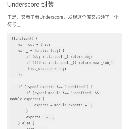
Underscore 封装
于是，又看了看Underscore，发现这个库又占领了一个
符号 _
(function() {

    var root = this;

    var _ = function(obj) {

        if (obj instanceof _) return obj;

        if (!(this instanceof _)) return new _(obj);

        this._wrapped = obj;

    };

    if (typeof exports !== 'undefined') {

        if (typeof module !== 'undefined' && 
module.exports) {

            exports = module.exports = _;

        }

        exports._ = _;

    } else {

        root._ = _;
