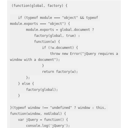
(function(global, factory) {

    if (typeof module === "object" && typeof 
module.exports === "object") {

        module.exports = global.document ?

            factory(global, true) :

            function(w) {

                if (!w.document) {

                    throw new Error("jQuery requires a 
window with a document");

                }

                return factory(w);

        };

    } else {

        factory(global);

    }

}(typeof window !== "undefined" ? window : this, 
function(window, noGlobal) {

    var jQuery = function() {

        console.log('jQuery');
