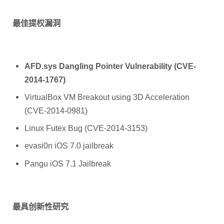
最佳提权漏洞
AFD.sys Dangling Pointer Vulnerability (CVE-
2014-1767)
VirtualBox VM Breakout using 3D Acceleration
(CVE-2014-0981)
Linux Futex Bug (CVE-2014-3153)
evasi0n iOS 7.0 jailbreak
Pangu iOS 7.1 Jailbreak
最具创新性研究