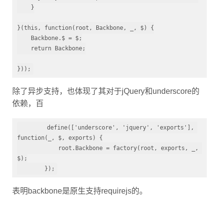
    }

}(this, function(root, Backbone, _, $) {

    Backbone.$ = $;

    return Backbone;

}));
除了异步支持，也体现了其对于jQuery和underscore的
依赖，百
        define(['underscore', 'jquery', 'exports'], 
function(_, $, exports) {

            root.Backbone = factory(root, exports, _, 
$);

        });
表明backbone是原生支持requirejs的。