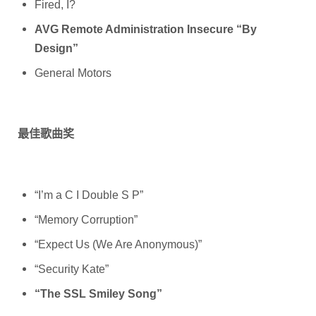
AVG Remote Administration Insecure “By
Design”
General Motors
最佳歌曲奖
“I’m a C I Double S P”
“Memory Corruption”
“Expect Us (We Are Anonymous)”
“Security Kate”
“The SSL Smiley Song”