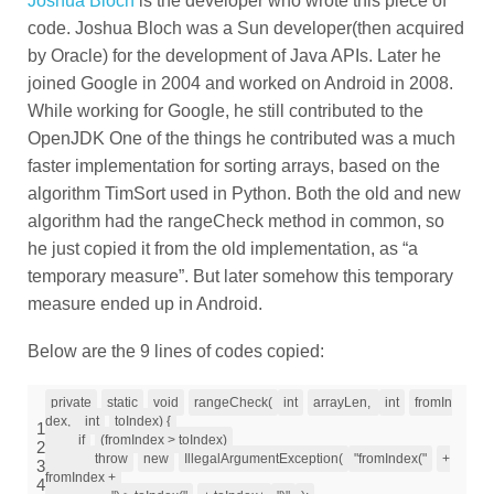
code. Joshua Bloch was a Sun developer(then acquired
by Oracle) for the development of Java APIs. Later he
joined Google in 2004 and worked on Android in 2008.
While working for Google, he still contributed to the
OpenJDK One of the things he contributed was a much
faster implementation for sorting arrays, based on the
algorithm TimSort used in Python. Both the old and new
algorithm had the rangeCheck method in common, so
he just copied it from the old implementation, as “a
temporary measure”. But later somehow this temporary
measure ended up in Android.
Below are the 9 lines of codes copied:
private
static
void
rangeCheck(
int
arrayLen,
int
fromIn
dex,
int
toIndex) {
1
if
(fromIndex > toIndex)
2
throw
new
IllegalArgumentException(
"fromIndex("
+
3
fromIndex +
4