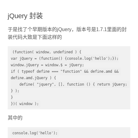
jQuery 封装
于是找了个早期版本的jQuery，版本号是1.7.1里面的封
装代码大致是下面这样的
(function( window, undefined ) {

var jQuery = (function() {console.log('hello');});

window.jQuery = window.$ = jQuery;

if ( typeof define === "function" && define.amd && 
define.amd.jQuery ) {

    define( "jquery", [], function () { return jQuery; 
} );

}

})( window );
其中的
console.log('hello');