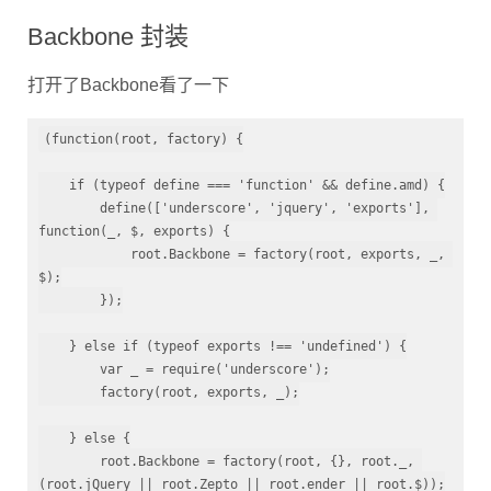
Backbone 封装
打开了Backbone看了一下
(function(root, factory) {

    if (typeof define === 'function' && define.amd) {

        define(['underscore', 'jquery', 'exports'], 
function(_, $, exports) {

            root.Backbone = factory(root, exports, _, 
$);

        });

    } else if (typeof exports !== 'undefined') {

        var _ = require('underscore');

        factory(root, exports, _);

    } else {

        root.Backbone = factory(root, {}, root._, 
(root.jQuery || root.Zepto || root.ender || root.$));
