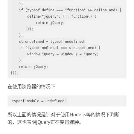
    };

    if (typeof define === "function" && define.amd) {

        define("jquery", [], function() {

            return jQuery;

        });

    };

    strundefined = typeof undefined;

    if (typeof noGlobal === strundefined) {

        window.jQuery = window.$ = jQuery;

    };

    return jQuery;

}));
在使用浏览器的情况下
typeof module ="undefined"
所以上面的情况是针对于使用Node.js等的情况下判断
的，这也表明jQuery正在变得臃肿。