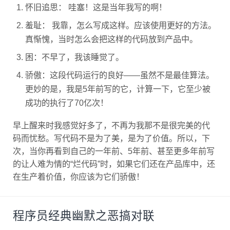
怀旧追思： 哇塞！这是当年我写的啊！
羞耻： 我靠，怎么写成这样。应该使用更好的方法。
真惭愧，当时怎么会把这样的代码放到产品中。
困：不早了，我该睡觉了。
骄傲：这段代码运行的良好——虽然不是最佳算法。
更妙的是，我是5年前写的它，计算一下，它至少被
成功的执行了70亿次！
早上醒来时我感觉好多了，不再为我那不是很完美的代
码而忧愁。写代码不是为了美，是为了价值。所以，下
次，当你再看到自己的一年前、5年前、甚至更多年前写
的让人难为情的“烂代码”时，如果它们还在产品库中，还
在生产着价值，你应该为它们骄傲！
程序员经典幽默之恶搞对联
2014年8月3日
/
暂无评论