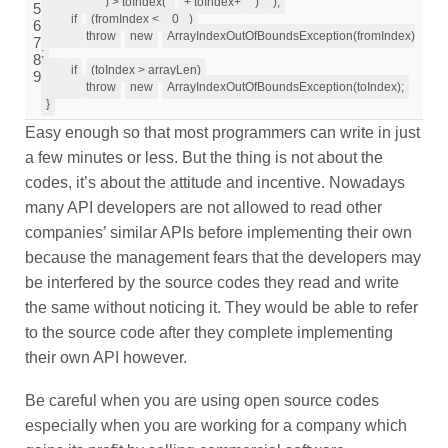
") > toIndex("
+ toIndex+
")"
);
5
if
(fromIndex <
0
)
6
throw
new
ArrayIndexOutOfBoundsException(fromIndex)
7
;
8
if
(toIndex > arrayLen)
9
throw
new
ArrayIndexOutOfBoundsException(toIndex);
}
Easy enough so that most programmers can write in just
a few minutes or less. But the thing is not about the
codes, it’s about the attitude and incentive. Nowadays
many API developers are not allowed to read other
companies’ similar APIs before implementing their own
because the management fears that the developers may
be interfered by the source codes they read and write
the same without noticing it. They would be able to refer
to the source code after they complete implementing
their own API however.
Be careful when you are using open source codes
especially when you are working for a company which
gains its profit by selling commercial software.