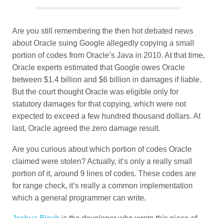
Are you still remembering the then hot debated news
about Oracle suing Google allegedly copying a small
portion of codes from Oracle’s Java in 2010. At that time,
Oracle experts estimated that Google owes Oracle
between $1.4 billion and $6 billion in damages if liable.
But the court thought Oracle was eligible only for
statutory damages for that copying, which were not
expected to exceed a few hundred thousand dollars. At
last, Oracle agreed the zero damage result.
Are you curious about which portion of codes Oracle
claimed were stolen? Actually, it’s only a really small
portion of it, around 9 lines of codes. These codes are
for range check, it’s really a common implementation
which a general programmer can write.
Joshua Bloch
is the developer who wrote this piece of