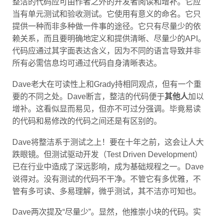
当有单元测试和验收测试。它使用有意义的命名。它只
提供一种而非多种做一件事的途径。它只有尽量少的依
赖关系，而且要明确地定义和提供清晰、尽量少的API。
代码应通过其字面表达含义，因为不同的语言导致并非
所有必需信息均可通过代码自身清晰表达。
Dave老大在可读性上和Grady持相同观点，但有一个重
要的不同之处。Dave断言，整洁的代码便于
其他人
加以
增补。这看似显而易见，但亦不可过分强调。毕竟易读
的代码和易修改的代码之间还是有区别的。
Dave将整洁系于测试之上！要在十年之前，这会让人大
跌眼镜。但测试驱动开发（Test Driven Development）
已在行业中造成了深远影响，成为基础规程之一。Dave
说得对。没有测试的代码不干净。不管它有多优雅，不
管有多可读、多易理解，微乎测试，其不洁亦可知也。
Dave两次提及“尽量少”。显然，他推崇小块的代码。实
际上，从有软件起人们就在反复强调这一点。越小越