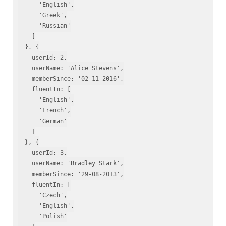
'English'
,

'Greek'
,

'Russian'
    ]

  }, {

    userId: 
2
,

    userName: 
'Alice Stevens'
,

    memberSince: 
'02-11-2016'
,

    fluentIn: [

'English'
,

'French'
,

'German'
    ]

  }, {

    userId: 
3
,

    userName: 
'Bradley Stark'
,

    memberSince: 
'29-08-2013'
,

    fluentIn: [

'Czech'
,

'English'
,

'Polish'
    ]
