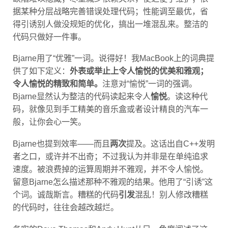
据某种分层战略完善错误处理代码；性能调至最优，省
得引诱别人做没规矩的优化，搞出一堆混乱来。整洁的
代码只做好一件事。
Bjarne用了“优雅”一词。说得好！我MacBook上的词典提
供了如下定义：
外表或举止上令人愉悦的优美和雅观；
令人愉悦的精致和简单。
注意对“愉悦”一词的强调。
Bjarne显然认为整洁的代码读起来令人
愉悦
。读这种代
码，就像见到手工精美的音乐盒或者设计精良的汽车一
般，让你会心一笑。
Bjarne也提到效率——而且
两次
提及。这话出自C++发明
者之口，或许并不出奇；不过我认为并非是在单纯追求
速度。被浪费掉的运算周期并不雅观，并不令人愉悦。
留意Bjarne怎么描述那种不雅观的结果。他用了“引诱”这
个词。诚哉斯言。糟糕的代码
引发
混乱！别人修改糟糕
的代码时，往往会越改越烂。
务实的Dave Thomas和Andy Hunt从另一角度阐述了这