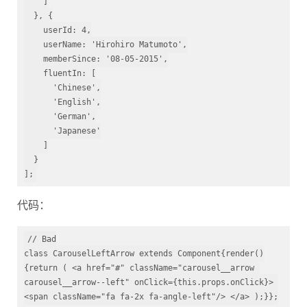
  }, {

    userId: 
4
,

    userName: 
'Hirohiro Matumoto'
,

    memberSince: 
'08-05-2015'
,

    fluentIn: [

'Chinese'
,

'English'
,

'German'
,

'Japanese'
    ]

  }

];
代码：
// Bad
class
CarouselLeftArrow
extends
Component
{
render()
{
return
 ( <a href=
"#"
 className=
"carousel__arrow 
carousel__arrow--left"
 onClick={
this
.props.onClick}> 
<span className=
"fa fa-2x fa-angle-left"
/> </a> );}};
