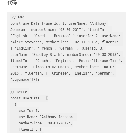
代码：
// Bad
const
 userData=[{userId: 
1
, userName: 
'Anthony 
Johnson'
, memberSince: 
'08-01-2017'
, fluentIn: [ 
'English'
, 
'Greek'
, 
'Russian'
]},{userId: 
2
, userName: 
'Alice Stevens'
, memberSince: 
'02-11-2016'
, fluentIn: 
[ 
'English'
, 
'French'
, 
'German'
]},{userId: 
3
, 
userName: 
'Bradley Stark'
, memberSince: 
'29-08-2013'
, 
fluentIn: [ 
'Czech'
, 
'English'
, 
'Polish'
]},{userId: 
4
, 
userName: 
'Hirohiro Matumoto'
, memberSince: 
'08-05-
2015'
, fluentIn: [ 
'Chinese'
, 
'English'
, 
'German'
, 
'Japanese'
]}];

// Better
const
 userData = [

  {

    userId: 
1
,

    userName: 
'Anthony Johnson'
,

    memberSince: 
'08-01-2017'
,

    fluentIn: [
