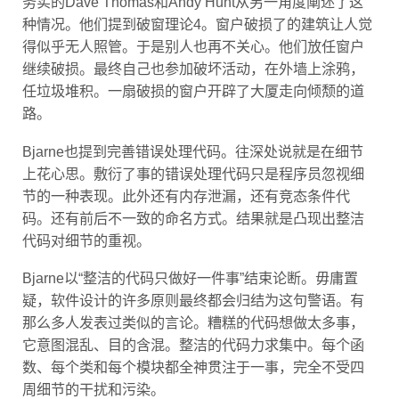
种情况。他们提到破窗理论4。窗户破损了的建筑让人觉
得似乎无人照管。于是别人也再不关心。他们放任窗户
继续破损。最终自己也参加破坏活动，在外墙上涂鸦，
任垃圾堆积。一扇破损的窗户开辟了大厦走向倾颓的道
路。
Bjarne也提到完善错误处理代码。往深处说就是在细节
上花心思。敷衍了事的错误处理代码只是程序员忽视细
节的一种表现。此外还有内存泄漏，还有竞态条件代
码。还有前后不一致的命名方式。结果就是凸现出整洁
代码对细节的重视。
Bjarne以“整洁的代码只做好一件事”结束论断。毋庸置
疑，软件设计的许多原则最终都会归结为这句警语。有
那么多人发表过类似的言论。糟糕的代码想做太多事，
它意图混乱、目的含混。整洁的代码力求集中。每个函
数、每个类和每个模块都全神贯注于一事，完全不受四
周细节的干扰和污染。